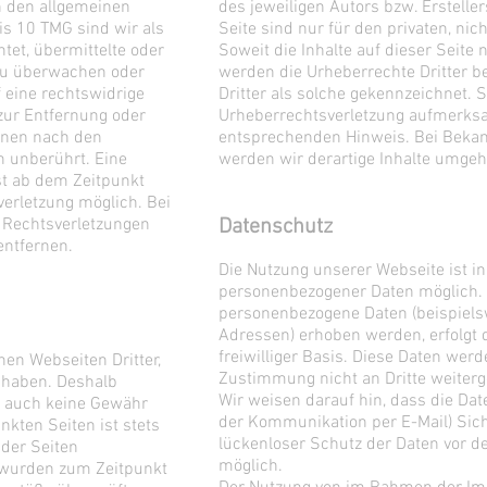
h den allgemeinen
des jeweiligen Autors bzw. Erstell
is 10 TMG sind wir als
Seite sind nur für den privaten, ni
htet, übermittelte oder
Soweit die Inhalte auf dieser Seite 
zu überwachen oder
werden die Urheberrechte Dritter b
 eine rechtswidrige
Dritter als solche gekennzeichnet. S
 zur Entfernung oder
Urheberrechtsverletzung aufmerksa
onen nach den
entsprechenden Hinweis. Bei Beka
n unberührt. Eine
werden wir derartige Inhalte umgeh
st ab dem Zeitpunkt
verletzung möglich. Bei
Rechtsverletzungen
Datenschutz
entfernen.
Die Nutzung unserer Webseite ist i
personenbezogener Daten möglich. 
personenbezogene Daten (beispiels
Adressen) erhoben werden, erfolgt d
freiwilliger Basis. Diese Daten wer
nen Webseiten Dritter,
Zustimmung nicht an Dritte weiter
s haben. Deshalb
Wir weisen darauf hin, dass die Dat
e auch keine Gewähr
der Kommunikation per E-Mail) Sic
nkten Seiten ist stets
lückenloser Schutz der Daten vor de
 der Seiten
möglich.
n wurden zum Zeitpunkt