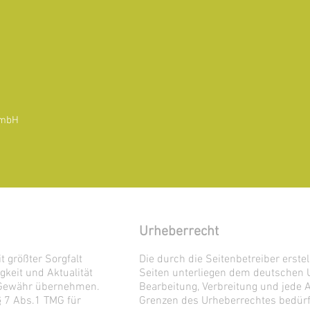
GmbH
Urheberrecht
t größter Sorgfalt
Die durch die Seitenbetreiber erste
igkeit und Aktualität
Seiten unterliegen dem deutschen Ur
e Gewähr übernehmen.
Bearbeitung, Verbreitung und jede 
§ 7 Abs.1 TMG für
Grenzen des Urheberrechtes bedürf