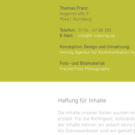
Thomas Franz
Hagenstraße 9
90461 Nürnberg
Telefon:
0174 - 47 88 382
E-Mail:
info@tf-training.de
Konzeption, Design und Umsetzung:
Hennig Agentur für Kommunikation 
Foto- und Bildmaterial:
Freund Foto Photography
Haftung für Inhalte
Die Inhalte unserer Seiten wurden mi
erstellt. Für die Richtigkeit, Vollständ
der Inhalte können wir jedoch kein
Als Diensteanbieter sind wir gemäß 