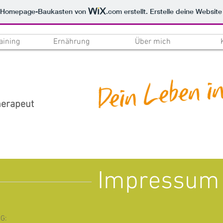
m Homepage-Baukasten von
.com
erstellt. Erstelle deine Websit
aining
Ernährung
Über mich
herapeut
Impressu
G: